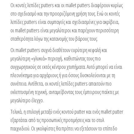
Οι κοντές λεπίδες putters και οι mallet putters διαφέρουν κυρίως
στο σχεδιασμό και την προοριζόμενη χρήση τους. Ενώ οι κοντές
λεπίδες putters είναι συμπαγείς και σχεδιασμένες για ακρίβεια,
οι mallet putters είναι μεγαλύτεροι και παρέχουν περισσότερη
σταθερότητα λόγω της κατανομής του βάρους τους.
Οι mallet putters συχνά διαθέτουν ευρύτερη κεφαλή και
μεγαλύτερη «γλυκιά» περιοχή, καθιστώντας τους πιο
συγχωρητικούς σε εκτός κέντρου χτυπήματα. Αυτό μπορεί να είναι
πλεονέκτημα για αρχάριους ή για όσους δυσκολεύονται με τη
συνέπεια. Αντίθετα, οι κοντές λεπίδες putters απαιτούν πιο
εκλεπτυσμένη τεχνική, ανταμείβοντας τους έμπειρους παίκτες με
μεγαλύτερο έλεγχο.
Τελικά, η επιλογή μεταξύ ενός κοντού putter και ενός mallet putter
εξαρτάται από τις προσωπικές προτιμήσεις και το στυλ
παιχνιδιού. Οι γκολφίστες θα πρέπει να εξετάσουν το επίπεδο