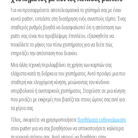
Για να προσαρμόσετε αποτελεσματικά το χτύπημά σας με έναν
κοντό putter, εστιάστε στη διατήρηση ενός συνεπούς τέμπο. Ένας
σταθερός ρυθμός βοηθά να διασφαλιστεί ότι η απόσταση των
putts σας είναι πιο προβλέψιμη. Επιπλέον, εξασκηθείτε να
ποικίλλετε το μήκος του πίσω χτυπήματος για να δείτε πώς
επηρεάζει την απόσταση που διανύει.
Μια άλλη τεχνική περιλαμβάνει τη χρήση των καρπών σας
ελάχιστα κατά τη διάρκεια του χτυπήματος. Αυτό προάγει μια πιο
σταθερή και ελεγχόμενη κίνηση, μειώνοντας τον κίνδυνο
υπερβολικού ή ανεπαρκούς χτυπήματος. Στοχεύστε σε μια κίνηση
που μοιάζει με εκκρεμές που βασίζεται στους ώμους σας αντί για
τα χέρια σας.
Τέλος, σκεφτείτε να χρησιμοποιήσετε
βοηθήματα ευθυγράμμισης
στον putter για να σας βοηθήσουν να οπτικοποιήσετε καλύτερα
τη γραμμή στόχου σας. Αυτό μπορεί να βοηθήσει στην