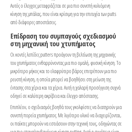
Αυτός ο έλεγχος μεταφράζεται σε μια πιο συνεπή κυλιόμενη
κίνηση της μπάλας, που είναι κρίσιμη για την επιτυχία των putts
από διάφορες αποστάσεις.
Επίδραση του συμπαγούς σχεδιασμού
στη μηχανική του χτυπήματος
Οι κοντές λεπίδες putters προάγουν τη βελτίωση της μηχανικής
του χτυπήματος ενθαρρύνοντας μια πιο ομαλή, φυσική κίνηση. Το
μικρότερο μήκος και το ελαφρύτερο βάρος επιτρέπουν μια πιο
ρευστή κίνηση, η οποία μπορεί να βοηθήσει στη μείωση της
έντασης στα χέρια και τα χέρια. Αυτή η χαλαρή προσέγγιση συχνά
οδηγεί σε καλύτερη ακρίβεια και έλεγχο απόστασης.
Επιπλέον, ο σχεδιασμός βοηθά τους γκολφίστες να διατηρούν μια
συνεπή πορεία χτυπήματος. Με λιγότερο υλικό να διαχειρίζονται,
οι παίκτες μπορούν να εστιάσουν στην τεχνική τους, οδηγώντας σε
μια πιο επαναλαμβανόμενη κίνηση putting. Αυτή η συνέπεια είναι