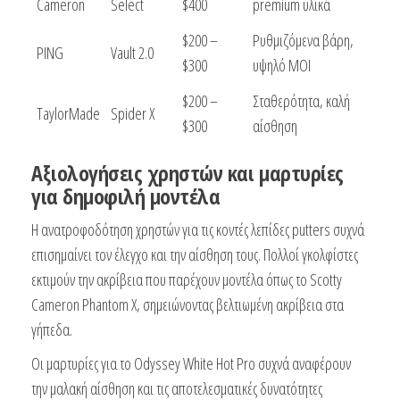
Cameron
Select
$400
premium υλικά
$200 –
Ρυθμιζόμενα βάρη,
PING
Vault 2.0
$300
υψηλό MOI
$200 –
Σταθερότητα, καλή
TaylorMade
Spider X
$300
αίσθηση
Αξιολογήσεις χρηστών και μαρτυρίες
για δημοφιλή μοντέλα
Η ανατροφοδότηση χρηστών για τις κοντές λεπίδες putters συχνά
επισημαίνει τον έλεγχο και την αίσθηση τους. Πολλοί γκολφίστες
εκτιμούν την ακρίβεια που παρέχουν μοντέλα όπως το Scotty
Cameron Phantom X, σημειώνοντας βελτιωμένη ακρίβεια στα
γήπεδα.
Οι μαρτυρίες για το Odyssey White Hot Pro συχνά αναφέρουν
την μαλακή αίσθηση και τις αποτελεσματικές δυνατότητες