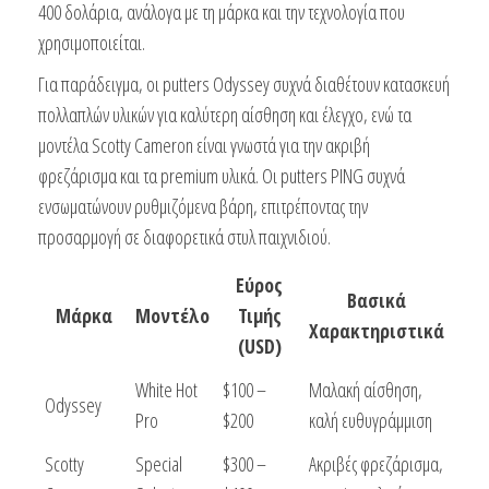
400 δολάρια, ανάλογα με τη μάρκα και την τεχνολογία που
χρησιμοποιείται.
Για παράδειγμα, οι putters Odyssey συχνά διαθέτουν κατασκευή
πολλαπλών υλικών για καλύτερη αίσθηση και έλεγχο, ενώ τα
μοντέλα Scotty Cameron είναι γνωστά για την ακριβή
φρεζάρισμα και τα premium υλικά. Οι putters PING συχνά
ενσωματώνουν ρυθμιζόμενα βάρη, επιτρέποντας την
προσαρμογή σε διαφορετικά στυλ παιχνιδιού.
Εύρος
Βασικά
Μάρκα
Μοντέλο
Τιμής
Χαρακτηριστικά
(USD)
White Hot
$100 –
Μαλακή αίσθηση,
Odyssey
Pro
$200
καλή ευθυγράμμιση
Scotty
Special
$300 –
Ακριβές φρεζάρισμα,