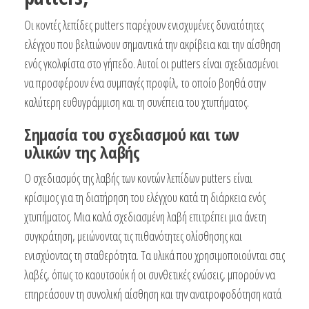
Οι κοντές λεπίδες putters παρέχουν ενισχυμένες δυνατότητες
ελέγχου που βελτιώνουν σημαντικά την ακρίβεια και την αίσθηση
ενός γκολφίστα στο γήπεδο. Αυτοί οι putters είναι σχεδιασμένοι
να προσφέρουν ένα συμπαγές προφίλ, το οποίο βοηθά στην
καλύτερη ευθυγράμμιση και τη συνέπεια του χτυπήματος.
Σημασία του σχεδιασμού και των
υλικών της λαβής
Ο σχεδιασμός της λαβής των κοντών λεπίδων putters είναι
κρίσιμος για τη διατήρηση του ελέγχου κατά τη διάρκεια ενός
χτυπήματος. Μια καλά σχεδιασμένη λαβή επιτρέπει μια άνετη
συγκράτηση, μειώνοντας τις πιθανότητες ολίσθησης και
ενισχύοντας τη σταθερότητα. Τα υλικά που χρησιμοποιούνται στις
λαβές, όπως το καουτσούκ ή οι συνθετικές ενώσεις, μπορούν να
επηρεάσουν τη συνολική αίσθηση και την ανατροφοδότηση κατά