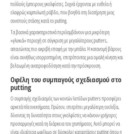
πολλούς έμπειρους γκολφίστες. Συχνά έρχονται με ευθεία ή
ελαφρώς καμπυλωτή ράβδο, που βοηθά στη διατήρηση μιας
συνεπούς στάσης κατά το putting.
Τα βασικά χαρακτηριστικά περιλαμβάνουν μια μικρότερη
«γλυκιά» περιοχή σε σύγκριση με μεγαλύτερους putters,
απαιτώντας πιο ακριβή επαφή με την μπάλα. Η κατανομή βάρους
είναι συνήθως ισορροπημένη, επιτρέποντας μια ομαλή κίνηση και
βελτιωμένη ανατροφοδότηση κατά την πρόσκρουση.
Οφέλη του συμπαγούς σχεδιασμού στο
putting
Ο συμπαγής σχεδιασμός των κοντών λεπίδων putters προσφέρει
αρκετά πλεονεκτήματα. Πρώτον, επιτρέπει μεγαλύτερη ευελιξία,
δίνοντας τη δυνατότητα στους γκολφίστες να κάνουν γρήγορες
προσαρμογές κατά τη διάρκεια του χτυπήματος. Αυτό μπορεί να
είναι ιδιαίτερα ωφέλιμο σε δύσκολες καταστάσεις putting όπου η