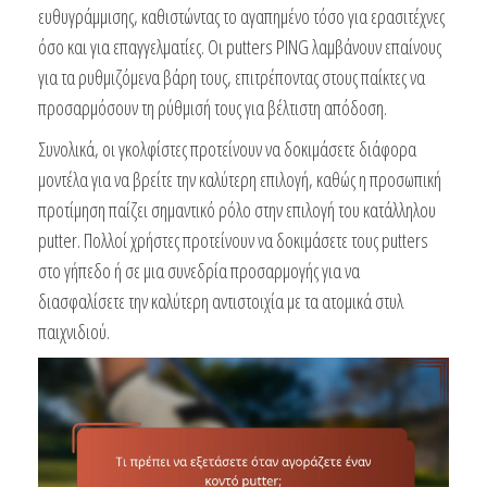
ευθυγράμμισης, καθιστώντας το αγαπημένο τόσο για ερασιτέχνες
όσο και για επαγγελματίες. Οι putters PING λαμβάνουν επαίνους
για τα ρυθμιζόμενα βάρη τους, επιτρέποντας στους παίκτες να
προσαρμόσουν τη ρύθμισή τους για βέλτιστη απόδοση.
Συνολικά, οι γκολφίστες προτείνουν να δοκιμάσετε διάφορα
μοντέλα για να βρείτε την καλύτερη επιλογή, καθώς η προσωπική
προτίμηση παίζει σημαντικό ρόλο στην επιλογή του κατάλληλου
putter. Πολλοί χρήστες προτείνουν να δοκιμάσετε τους putters
στο γήπεδο ή σε μια συνεδρία προσαρμογής για να
διασφαλίσετε την καλύτερη αντιστοιχία με τα ατομικά στυλ
παιχνιδιού.