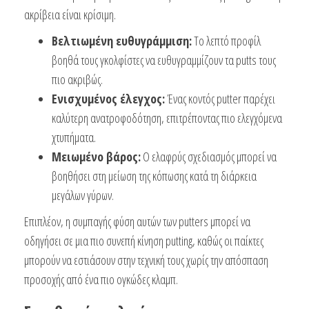
ακρίβεια είναι κρίσιμη.
Βελτιωμένη ευθυγράμμιση:
Το λεπτό προφίλ
βοηθά τους γκολφίστες να ευθυγραμμίζουν τα putts τους
πιο ακριβώς.
Ενισχυμένος έλεγχος:
Ένας κοντός putter παρέχει
καλύτερη ανατροφοδότηση, επιτρέποντας πιο ελεγχόμενα
χτυπήματα.
Μειωμένο βάρος:
Ο ελαφρύς σχεδιασμός μπορεί να
βοηθήσει στη μείωση της κόπωσης κατά τη διάρκεια
μεγάλων γύρων.
Επιπλέον, η συμπαγής φύση αυτών των putters μπορεί να
οδηγήσει σε μια πιο συνεπή κίνηση putting, καθώς οι παίκτες
μπορούν να εστιάσουν στην τεχνική τους χωρίς την απόσπαση
προσοχής από ένα πιο ογκώδες κλαμπ.