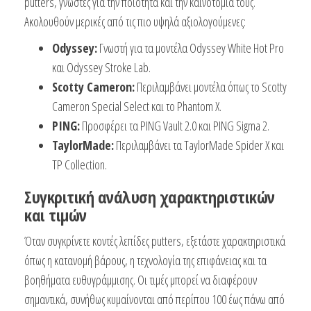
putters, γνωστές για την ποιότητα και την καινοτομία τους.
Ακολουθούν μερικές από τις πιο υψηλά αξιολογούμενες:
Odyssey:
Γνωστή για τα μοντέλα Odyssey White Hot Pro
και Odyssey Stroke Lab.
Scotty Cameron:
Περιλαμβάνει μοντέλα όπως το Scotty
Cameron Special Select και το Phantom X.
PING:
Προσφέρει τα PING Vault 2.0 και PING Sigma 2.
TaylorMade:
Περιλαμβάνει τα TaylorMade Spider X και
TP Collection.
Συγκριτική ανάλυση χαρακτηριστικών
και τιμών
Όταν συγκρίνετε κοντές λεπίδες putters, εξετάστε χαρακτηριστικά
όπως η κατανομή βάρους, η τεχνολογία της επιφάνειας και τα
βοηθήματα ευθυγράμμισης. Οι τιμές μπορεί να διαφέρουν
σημαντικά, συνήθως κυμαίνονται από περίπου 100 έως πάνω από