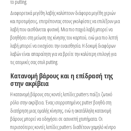
το putting.
Διαφορετικά μεγέθη λαβής καλύπτουν διάφορα μεγέθη χεριών
και προτιμήσεις, επιτρέποντας στους γκολφίστες να επιλέξουν μια
λαβή που αισθάνεται φυσική. Μια πιο παχιά λαβή μπορεί να
βοηθήσει στη μείωση της κίνησης του καρπού, ενώ μια πιο λεπτή
λαβή μπορεί να ενισχύσει την ευαισθησία. Η δοκιμή διαφόρων
λαβών είναι απαραίτητη για να βρείτε την καλύτερη επιλογή για
τις ατομικές σας στυλ putting.
Κατανομή βάρους και η επίδρασή της
στην ακρίβεια
Η κατανομή βάρους στις κοντές λεπίδες putters παίζει ζωτικό
ρόλο στην ακρίβεια. Ένας ισορροπημένος putter βοηθά στη
διατήρηση μιας ομαλής κίνησης, ενώ η ακατάλληλη κατανομή
βάρους μπορεί να οδηγήσει σε ασυνεπή χτυπήματα. Οι
περισσότερες κοντές λεπίδες putters διαθέτουν χαμηλό κέντρο