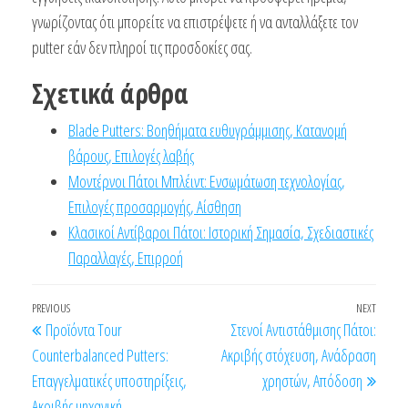
γνωρίζοντας ότι μπορείτε να επιστρέψετε ή να ανταλλάξετε τον
putter εάν δεν πληροί τις προσδοκίες σας.
Σχετικά άρθρα
Blade Putters: Βοηθήματα ευθυγράμμισης, Κατανομή
βάρους, Επιλογές λαβής
Μοντέρνοι Πάτοι Μπλέιντ: Ενσωμάτωση τεχνολογίας,
Επιλογές προσαρμογής, Αίσθηση
Κλασικοί Αντίβαροι Πάτοι: Ιστορική Σημασία, Σχεδιαστικές
Παραλλαγές, Επιρροή
Post
Previous
PREVIOUS
NEXT
Next
Προϊόντα Tour
Στενοί Αντιστάθμισης Πάτοι:
navigation
Post
Post
Counterbalanced Putters:
Ακριβής στόχευση, Ανάδραση
Επαγγελματικές υποστηρίξεις,
χρηστών, Απόδοση
Ακριβής μηχανική,