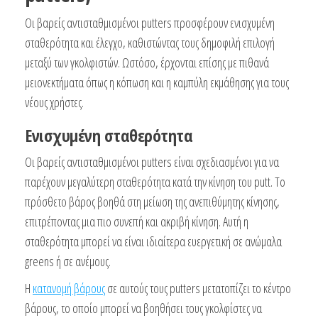
Οι βαρείς αντισταθμισμένοι putters προσφέρουν ενισχυμένη
σταθερότητα και έλεγχο, καθιστώντας τους δημοφιλή επιλογή
μεταξύ των γκολφιστών. Ωστόσο, έρχονται επίσης με πιθανά
μειονεκτήματα όπως η κόπωση και η καμπύλη εκμάθησης για τους
νέους χρήστες.
Ενισχυμένη σταθερότητα
Οι βαρείς αντισταθμισμένοι putters είναι σχεδιασμένοι για να
παρέχουν μεγαλύτερη σταθερότητα κατά την κίνηση του putt. Το
πρόσθετο βάρος βοηθά στη μείωση της ανεπιθύμητης κίνησης,
επιτρέποντας μια πιο συνεπή και ακριβή κίνηση. Αυτή η
σταθερότητα μπορεί να είναι ιδιαίτερα ευεργετική σε ανώμαλα
greens ή σε ανέμους.
Η
κατανομή βάρους
σε αυτούς τους putters μετατοπίζει το κέντρο
βάρους, το οποίο μπορεί να βοηθήσει τους γκολφίστες να