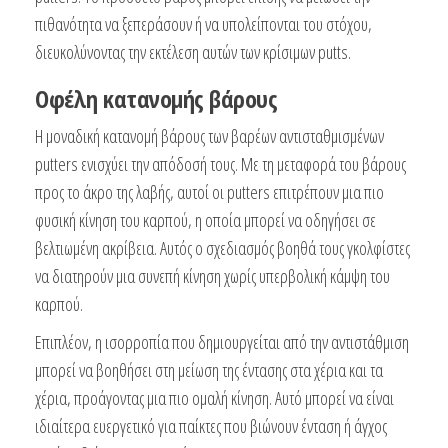
πιθανότητα να ξεπεράσουν ή να υπολείπονται του στόχου,
διευκολύνοντας την εκτέλεση αυτών των κρίσιμων putts.
Οφέλη κατανομής βάρους
Η μοναδική κατανομή βάρους των βαρέων αντισταθμισμένων
putters ενισχύει την απόδοσή τους. Με τη μεταφορά του βάρους
προς το άκρο της λαβής, αυτοί οι putters επιτρέπουν μια πιο
φυσική κίνηση του καρπού, η οποία μπορεί να οδηγήσει σε
βελτιωμένη ακρίβεια. Αυτός ο σχεδιασμός βοηθά τους γκολφίστες
να διατηρούν μια συνεπή κίνηση χωρίς υπερβολική κάμψη του
καρπού.
Επιπλέον, η ισορροπία που δημιουργείται από την αντιστάθμιση
μπορεί να βοηθήσει στη μείωση της έντασης στα χέρια και τα
χέρια, προάγοντας μια πιο ομαλή κίνηση. Αυτό μπορεί να είναι
ιδιαίτερα ευεργετικό για παίκτες που βιώνουν ένταση ή άγχος