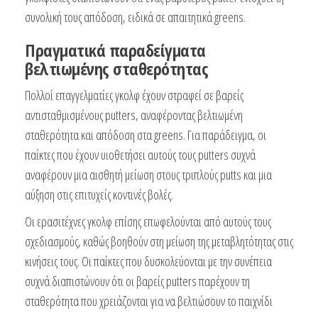
συνολική τους απόδοση, ειδικά σε απαιτητικά greens.
Πραγματικά παραδείγματα
βελτιωμένης σταθερότητας
Πολλοί επαγγελματίες γκολφ έχουν στραφεί σε βαρείς
αντισταθμισμένους putters, αναφέροντας βελτιωμένη
σταθερότητα και απόδοση στα greens. Για παράδειγμα, οι
παίκτες που έχουν υιοθετήσει αυτούς τους putters συχνά
αναφέρουν μια αισθητή μείωση στους τριπλούς putts και μια
αύξηση στις επιτυχείς κοντινές βολές.
Οι ερασιτέχνες γκολφ επίσης επωφελούνται από αυτούς τους
σχεδιασμούς, καθώς βοηθούν στη μείωση της μεταβλητότητας στις
κινήσεις τους. Οι παίκτες που δυσκολεύονται με την συνέπεια
συχνά διαπιστώνουν ότι οι βαρείς putters παρέχουν τη
σταθερότητα που χρειάζονται για να βελτιώσουν το παιχνίδι