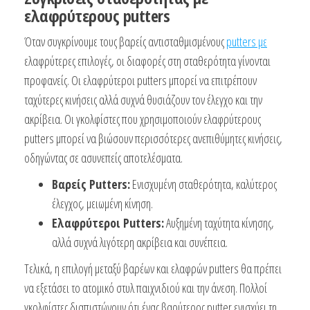
ελαφρύτερους putters
Όταν συγκρίνουμε τους βαρείς αντισταθμισμένους
putters με
ελαφρύτερες επιλογές, οι διαφορές στη σταθερότητα γίνονται
προφανείς. Οι ελαφρύτεροι putters μπορεί να επιτρέπουν
ταχύτερες κινήσεις αλλά συχνά θυσιάζουν τον έλεγχο και την
ακρίβεια. Οι γκολφίστες που χρησιμοποιούν ελαφρύτερους
putters μπορεί να βιώσουν περισσότερες ανεπιθύμητες κινήσεις,
οδηγώντας σε ασυνεπείς αποτελέσματα.
Βαρείς Putters:
Ενισχυμένη σταθερότητα, καλύτερος
έλεγχος, μειωμένη κίνηση.
Ελαφρύτεροι Putters:
Αυξημένη ταχύτητα κίνησης,
αλλά συχνά λιγότερη ακρίβεια και συνέπεια.
Τελικά, η επιλογή μεταξύ βαρέων και ελαφρών putters θα πρέπει
να εξετάσει το ατομικό στυλ παιχνιδιού και την άνεση. Πολλοί
γκολφίστες διαπιστώνουν ότι ένας βαρύτερος putter ενισχύει τη