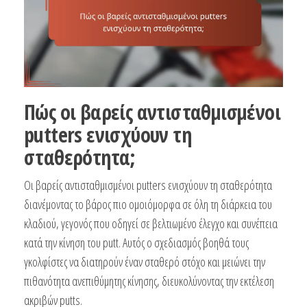
Πώς οι βαρείς αντισταθμισμένοι
putters ενισχύουν τη
σταθερότητα;
Οι βαρείς αντισταθμισμένοι putters ενισχύουν τη σταθερότητα
διανέμοντας το βάρος πιο ομοιόμορφα σε όλη τη διάρκεια του
κλαδιού, γεγονός που οδηγεί σε βελτιωμένο έλεγχο και συνέπεια
κατά την κίνηση του putt. Αυτός ο σχεδιασμός βοηθά τους
γκολφίστες να διατηρούν έναν σταθερό στόχο και μειώνει την
πιθανότητα ανεπιθύμητης κίνησης, διευκολύνοντας την εκτέλεση
ακριβών putts.