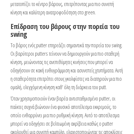
μετατοπίζει το κέντρο βάρους, επιτρέποντας μια πιο συνεπή
κίνηση και καλύτερη ανατροφοδότηση στο green.
Επίδραση του βάρους στην πορεία του
swing
Το βάρος ενός putter επηρεάζει σημαντικά την πορεία του swing.
Οι βαρύτεροι putters τείνουν να δημιουργούν μια πιο σταθερή
κίνηση, μειώνοντας τις ανεπιθύμητες κινήσεις που μπορεί να
οδηγήσουν σε κακή ευθυγράμμιση και ασυνεπείς χτυπήματα. Αυτή
η σταθερότητα επιτρέπει στους γκολφίστες να διατηρούν μια πιο
ομαλή, ελεγχόμενη κίνηση καθ’ όλη τη διάρκεια του putt.
Όταν χρησιμοποιούν έναν βαρέα αντισταθμισμένο putter, οι
παίκτες συχνά βιώνουν ένα φυσικό αποτέλεσμα εκκρεμούς, το
οποίο ενθαρρύνει μια πιο ρυθμική κίνηση. Αυτό το αποτέλεσμα
μπορεί να οδηγήσει σε βελτιωμένη ακρίβεια καθώς ο putter
ακολουθεί μια συνεπή καμπύλη, ελαχιστοποιώντας τις αποκλίσεις