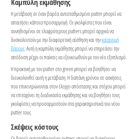
Καμπύλη εκμάθησης
Η μετάβαση σε έναν βαρέα αντισταθμισμένο putter μπορεί να
απαιτήσει κάποια προσαρμογή. Οι γκολφίστες που είναι
συνηθισμένοι σε ελαφρύτερους putters μπορεί αρχικά να
δυσκολευτούν με την διαφορετική αίσθηση και την
κατανομή
βάρους
. Αυτή η καμπύλη εκμάθησης μπορεί να επηρεάσει την
απόδοση μέχρι οι παίκτες να εξοικειωθούν με τον νέο εξοπλισμό.
Η πρακτική με τον putter στο green μπορεί να βοηθήσει να
διευκολυνθεί αυτή η μετάβαση. Η δαπάνη χρόνου σε ασκήσεις
που επικεντρώνονται στον έλεγχο απόστασης και στόχου μπορεί
να επιταχύνει τη διαδικασία εκμάθησης και να βοηθήσει τους
γκολφίστες να προσαρμοστούν στα χαρακτηριστικά του νέου
putter τους.
Σκέψεις κόστους
Οι βαρείς αντισταθμισμένοι putters μπορεί να διαφέρουν