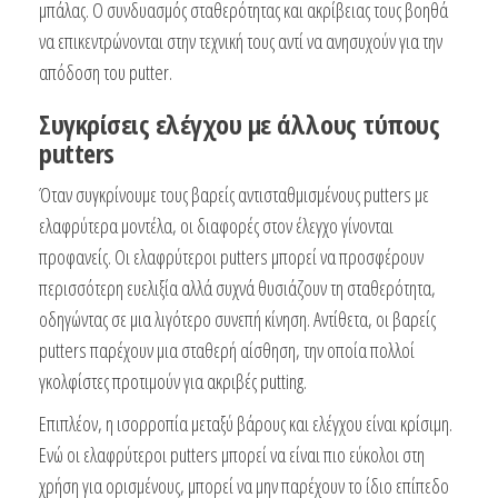
μπάλας. Ο συνδυασμός σταθερότητας και ακρίβειας τους βοηθά
να επικεντρώνονται στην τεχνική τους αντί να ανησυχούν για την
απόδοση του putter.
Συγκρίσεις ελέγχου με άλλους τύπους
putters
Όταν συγκρίνουμε τους βαρείς αντισταθμισμένους putters με
ελαφρύτερα μοντέλα, οι διαφορές στον έλεγχο γίνονται
προφανείς. Οι ελαφρύτεροι putters μπορεί να προσφέρουν
περισσότερη ευελιξία αλλά συχνά θυσιάζουν τη σταθερότητα,
οδηγώντας σε μια λιγότερο συνεπή κίνηση. Αντίθετα, οι βαρείς
putters παρέχουν μια σταθερή αίσθηση, την οποία πολλοί
γκολφίστες προτιμούν για ακριβές putting.
Επιπλέον, η ισορροπία μεταξύ βάρους και ελέγχου είναι κρίσιμη.
Ενώ οι ελαφρύτεροι putters μπορεί να είναι πιο εύκολοι στη
χρήση για ορισμένους, μπορεί να μην παρέχουν το ίδιο επίπεδο