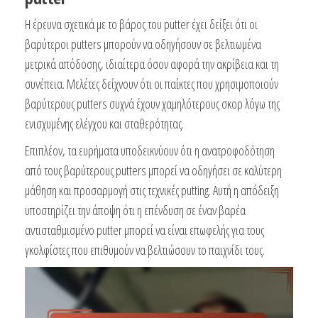
Η έρευνα σχετικά με το βάρος του putter έχει δείξει ότι οι
βαρύτεροι putters μπορούν να οδηγήσουν σε βελτιωμένα
μετρικά απόδοσης, ιδιαίτερα όσον αφορά την ακρίβεια και τη
συνέπεια. Μελέτες δείχνουν ότι οι παίκτες που χρησιμοποιούν
βαρύτερους putters συχνά έχουν χαμηλότερους σκορ λόγω της
ενισχυμένης ελέγχου και σταθερότητας.
Επιπλέον, τα ευρήματα υποδεικνύουν ότι η ανατροφοδότηση
από τους βαρύτερους putters μπορεί να οδηγήσει σε καλύτερη
μάθηση και προσαρμογή στις τεχνικές putting. Αυτή η απόδειξη
υποστηρίζει την άποψη ότι η επένδυση σε έναν βαρέα
αντισταθμισμένο putter μπορεί να είναι επωφελής για τους
γκολφίστες που επιθυμούν να βελτιώσουν το παιχνίδι τους.