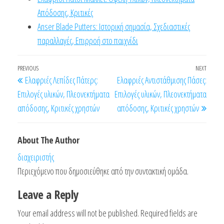
Απόδοσης, Κριτικές
Anser Blade Putters: Ιστορική σημασία, Σχεδιαστικές
παραλλαγές, Επιρροή στο παιχνίδι
Post
Previous
PREVIOUS
NEXT
Next
Ελαφριές Λεπίδες Πάτερς:
Ελαφριές Αντιστάθμισης Πάσες:
navigation
Post
Post
Επιλογές υλικών, Πλεονεκτήματα
Επιλογές υλικών, Πλεονεκτήματα
απόδοσης, Κριτικές χρηστών
απόδοσης, Κριτικές χρηστών
About The Author
διαχειριστής
Περιεχόμενο που δημοσιεύθηκε από την συντακτική ομάδα.
Leave a Reply
Your email address will not be published.
Required fields are