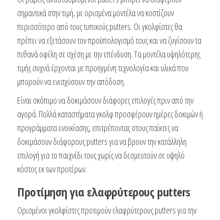
σημαντικά στην τιμή, με ορισμένα μοντέλα να κοστίζουν
περισσότερο από τους τυπικούς putters. Οι γκολφίστες θα
πρέπει να εξετάσουν τον προϋπολογισμό τους και να ζυγίσουν τα
πιθανά οφέλη σε σχέση με την επένδυση. Τα μοντέλα υψηλότερης
τιμής συχνά έρχονται με προηγμένη τεχνολογία και υλικά που
μπορούν να ενισχύσουν την απόδοση.
Είναι σκόπιμο να δοκιμάσουν διάφορες επιλογές πριν από την
αγορά. Πολλά καταστήματα γκολφ προσφέρουν ημέρες δοκιμών ή
προγράμματα ενοικίασης, επιτρέποντας στους παίκτες να
δοκιμάσουν διάφορους putters για να βρουν την κατάλληλη
επιλογή για το παιχνίδι τους χωρίς να δεσμευτούν σε υψηλό
κόστος εκ των προτέρων.
Προτίμηση για ελαφρύτερους putters
Ορισμένοι γκολφίστες προτιμούν ελαφρύτερους putters για την