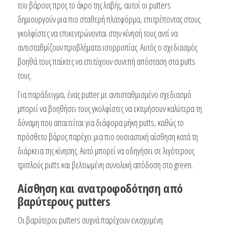
του βάρους προς το άκρο της λαβής, αυτοί οι putters
δημιουργούν μια πιο σταθερή πλατφόρμα, επιτρέποντας στους
γκολφίστες να επικεντρώνονται στην κίνησή τους αντί να
αντισταθμίζουν προβλήματα ισορροπίας. Αυτός ο σχεδιασμός
βοηθά τους παίκτες να επιτύχουν συνεπή απόσταση στα putts
τους.
Για παράδειγμα, ένας putter με αντισταθμισμένο σχεδιασμό
μπορεί να βοηθήσει τους γκολφίστες να εκτιμήσουν καλύτερα τη
δύναμη που απαιτείται για διάφορα μήκη putts, καθώς το
πρόσθετο βάρος παρέχει μια πιο ουσιαστική αίσθηση κατά τη
διάρκεια της κίνησης. Αυτό μπορεί να οδηγήσει σε λιγότερους
τριπλούς putts και βελτιωμένη συνολική απόδοση στο green.
Αίσθηση και ανατροφοδότηση από
βαρύτερους putters
Οι βαρύτεροι putters συχνά παρέχουν ενισχυμένη