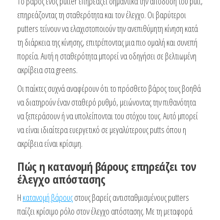
Το βάρος ενός putter επηρεάζει σημαντικά την απόδοση του putt,
επηρεάζοντας τη σταθερότητα και τον έλεγχο. Οι βαρύτεροι
putters τείνουν να ελαχιστοποιούν την ανεπιθύμητη κίνηση κατά
τη διάρκεια της κίνησης, επιτρέποντας μια πιο ομαλή και συνεπή
πορεία. Αυτή η σταθερότητα μπορεί να οδηγήσει σε βελτιωμένη
ακρίβεια στα greens.
Οι παίκτες συχνά αναφέρουν ότι το πρόσθετο βάρος τους βοηθά
να διατηρούν έναν σταθερό ρυθμό, μειώνοντας την πιθανότητα
να ξεπεράσουν ή να υπολείπονται του στόχου τους. Αυτό μπορεί
να είναι ιδιαίτερα ευεργετικό σε μεγαλύτερους putts όπου η
ακρίβεια είναι κρίσιμη.
Πώς η κατανομή βάρους επηρεάζει τον
έλεγχο απόστασης
Η
κατανομή βάρους
στους βαρείς αντισταθμισμένους putters
παίζει κρίσιμο ρόλο στον έλεγχο απόστασης. Με τη μεταφορά