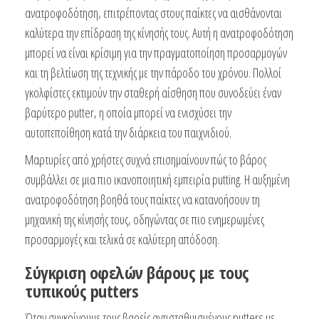
ανατροφοδότηση, επιτρέποντας στους παίκτες να αισθάνονται
καλύτερα την επίδραση της κίνησής τους. Αυτή η ανατροφοδότηση
μπορεί να είναι κρίσιμη για την πραγματοποίηση προσαρμογών
και τη βελτίωση της τεχνικής με την πάροδο του χρόνου. Πολλοί
γκολφίστες εκτιμούν την σταθερή αίσθηση που συνοδεύει έναν
βαρύτερο putter, η οποία μπορεί να ενισχύσει την
αυτοπεποίθηση κατά την διάρκεια του παιχνιδιού.
Μαρτυρίες από χρήστες συχνά επισημαίνουν πώς το βάρος
συμβάλλει σε μια πιο ικανοποιητική εμπειρία putting. Η αυξημένη
ανατροφοδότηση βοηθά τους παίκτες να κατανοήσουν τη
μηχανική της κίνησής τους, οδηγώντας σε πιο ενημερωμένες
προσαρμογές και τελικά σε καλύτερη απόδοση.
Σύγκριση οφελών βάρους με τους
τυπικούς putters
Όταν συγκρίνουμε τους βαρείς αντισταθμισμένους putters με