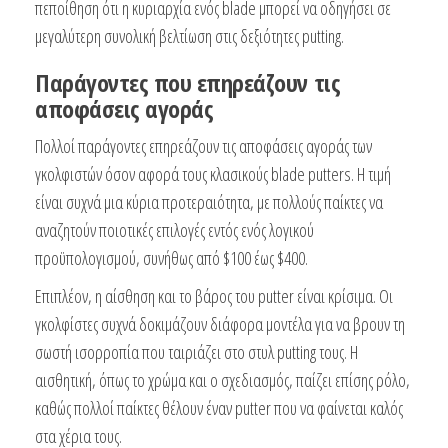
πεποίθηση ότι η κυριαρχία ενός blade μπορεί να οδηγήσει σε
μεγαλύτερη συνολική βελτίωση στις δεξιότητες putting.
Παράγοντες που επηρεάζουν τις
αποφάσεις αγοράς
Πολλοί παράγοντες επηρεάζουν τις αποφάσεις αγοράς των
γκολφιστών όσον αφορά τους κλασικούς blade putters. Η τιμή
είναι συχνά μια κύρια προτεραιότητα, με πολλούς παίκτες να
αναζητούν ποιοτικές επιλογές εντός ενός λογικού
προϋπολογισμού, συνήθως από $100 έως $400.
Επιπλέον, η αίσθηση και το βάρος του putter είναι κρίσιμα. Οι
γκολφίστες συχνά δοκιμάζουν διάφορα μοντέλα για να βρουν τη
σωστή ισορροπία που ταιριάζει στο στυλ putting τους. Η
αισθητική, όπως το χρώμα και ο σχεδιασμός, παίζει επίσης ρόλο,
καθώς πολλοί παίκτες θέλουν έναν putter που να φαίνεται καλός
στα χέρια τους.