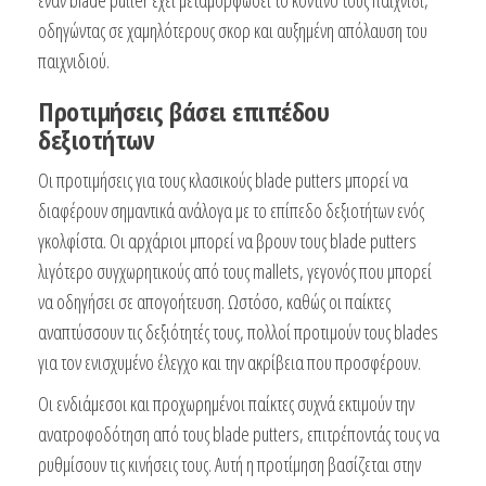
έναν blade putter έχει μεταμορφώσει το κοντινό τους παιχνίδι,
οδηγώντας σε χαμηλότερους σκορ και αυξημένη απόλαυση του
παιχνιδιού.
Προτιμήσεις βάσει επιπέδου
δεξιοτήτων
Οι προτιμήσεις για τους κλασικούς blade putters μπορεί να
διαφέρουν σημαντικά ανάλογα με το επίπεδο δεξιοτήτων ενός
γκολφίστα. Οι αρχάριοι μπορεί να βρουν τους blade putters
λιγότερο συγχωρητικούς από τους mallets, γεγονός που μπορεί
να οδηγήσει σε απογοήτευση. Ωστόσο, καθώς οι παίκτες
αναπτύσσουν τις δεξιότητές τους, πολλοί προτιμούν τους blades
για τον ενισχυμένο έλεγχο και την ακρίβεια που προσφέρουν.
Οι ενδιάμεσοι και προχωρημένοι παίκτες συχνά εκτιμούν την
ανατροφοδότηση από τους blade putters, επιτρέποντάς τους να
ρυθμίσουν τις κινήσεις τους. Αυτή η προτίμηση βασίζεται στην