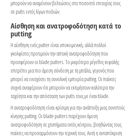
μπορούν να αναμένουν βελτιώσεις στο ποσοστό επιτυχίας τους
σε putts εντός λίγων ποδιών.
Αίσθηση και ανατροφοδότηση κατά το
putting
Η αίσθηση ενός putter είναι υποκειμενική, αλλά πολλοί
γκολφίστες προτιμούν την απτική ανατροφοδότηση που
προσφέρουν οι blade putters. Το μικρότερο μέγεθος κεφαλής
επιτρέπει μια πιο άμεση σύνδεση με τη μπάλα, γεγονός που
μπορεί να ενισχύσει τη συνολική εμπειρία putting. Οι παίκτες
συχνά αναφέρουν ότι μπορούν να εκτιμήσουν καλύτερα την
ταχύτητα και την απόσταση των putts τους με έναν blade.
Η ανατροφοδότηση είναι κρίσιμη για την ανάπτυξη μιας συνεπούς
κίνησης putting. Οι blade putters παρέχουν άμεση
ανατροφοδότηση σε χτυπήματα εκτός κέντρου, βοηθώντας τους
παίκτες να προσαρμόσουν την τεχνική τους. Αυτή η ανταπόκριση