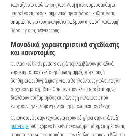
ταιριάζει στο στυλ κίνησής τους. Αυτή η προσαρμοστικότητα
μπορεί να επηρεάσει σημαντικά την απόδοση, καθιστώντας
απαραίτητο για τους γκολφίστες να βρουν τη σωστή κατανομή
βάρους για τις ανάγκες τους.
Μοναδικά χαρακτηριστικά σχεδίασης
και καινοτομίες
Οι κλασικοί blade putters συχνά περιλαμβάνουν μοναδικά
χαρακτηριστικά σχεδίασης όπως γραμμές στόχευσης ή
βοηθήματα ευθυγράμμισης για να βοηθούν τους γκολφίστες να
στοχεύουν με ακρίβεια. Ορισμένα μοντέλα μπορεί επίσης να
διαθέτουν φρεζαρισμένες επιφάνειες ή αυλακώσεις που
ενισχύουν την κυλιόμενη κίνηση της μπάλας και τον έλεγχο.
Οι καινοτομίες στην τεχνολογία έχουν οδηγήσει στην ανάπτυξη
putters με
ρυθμιζόμενα hosels ή εναλλάξιμα βάρη, επιτρέποντας
στους παίκτες να προσαρμόσουν τον εξοπλισμό τους για βέλτιστη