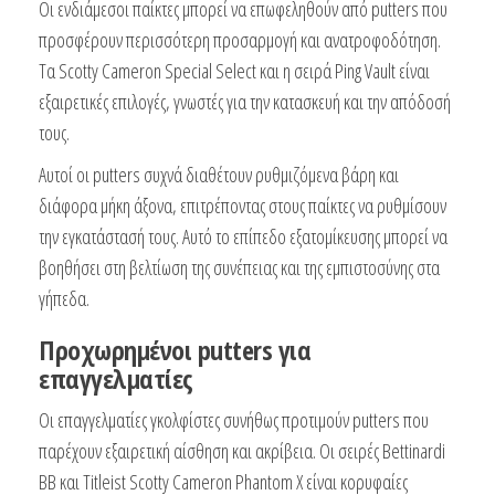
Οι ενδιάμεσοι παίκτες μπορεί να επωφεληθούν από putters που
προσφέρουν περισσότερη προσαρμογή και ανατροφοδότηση.
Τα Scotty Cameron Special Select και η σειρά Ping Vault είναι
εξαιρετικές επιλογές, γνωστές για την κατασκευή και την απόδοσή
τους.
Αυτοί οι putters συχνά διαθέτουν ρυθμιζόμενα βάρη και
διάφορα μήκη άξονα, επιτρέποντας στους παίκτες να ρυθμίσουν
την εγκατάστασή τους. Αυτό το επίπεδο εξατομίκευσης μπορεί να
βοηθήσει στη βελτίωση της συνέπειας και της εμπιστοσύνης στα
γήπεδα.
Προχωρημένοι putters για
επαγγελματίες
Οι επαγγελματίες γκολφίστες συνήθως προτιμούν putters που
παρέχουν εξαιρετική αίσθηση και ακρίβεια. Οι σειρές Bettinardi
BB και Titleist Scotty Cameron Phantom X είναι κορυφαίες