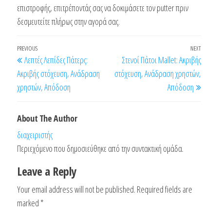
επιστροφής, επιτρέποντάς σας να δοκιμάσετε τον putter πριν
δεσμευτείτε πλήρως στην αγορά σας.
Post
Previous
PREVIOUS
NEXT
Next
Λεπτές Λεπίδες Πάτερς:
Στενοί Πάτοι Mallet: Ακριβής
navigation
Post
Post
Ακριβής στόχευση, Ανάδραση
στόχευση, Ανάδραση χρηστών,
χρηστών, Απόδοση
Απόδοση
About The Author
διαχειριστής
Περιεχόμενο που δημοσιεύθηκε από την συντακτική ομάδα.
Leave a Reply
Your email address will not be published.
Required fields are
marked
*