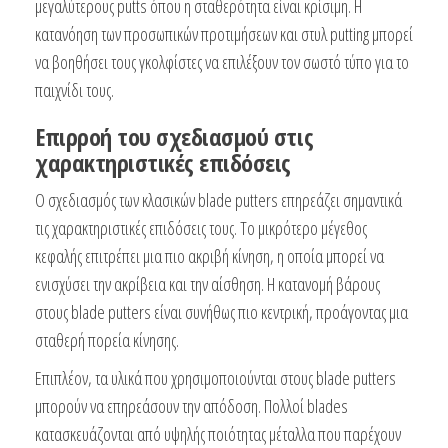
μεγαλύτερους putts όπου η σταθερότητα είναι κρίσιμη. Η
κατανόηση των προσωπικών προτιμήσεων και στυλ putting μπορεί
να βοηθήσει τους γκολφίστες να επιλέξουν τον σωστό τύπο για το
παιχνίδι τους.
Επιρροή του σχεδιασμού στις
χαρακτηριστικές επιδόσεις
Ο σχεδιασμός των κλασικών blade putters επηρεάζει σημαντικά
τις χαρακτηριστικές επιδόσεις τους. Το μικρότερο μέγεθος
κεφαλής επιτρέπει μια πιο ακριβή κίνηση, η οποία μπορεί να
ενισχύσει την ακρίβεια και την αίσθηση. Η κατανομή βάρους
στους blade putters είναι συνήθως πιο κεντρική, προάγοντας μια
σταθερή πορεία κίνησης.
Επιπλέον, τα υλικά που χρησιμοποιούνται στους blade putters
μπορούν να επηρεάσουν την απόδοση. Πολλοί blades
κατασκευάζονται από υψηλής ποιότητας μέταλλα που παρέχουν