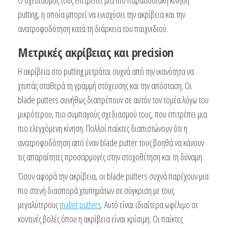
putting, η οποία μπορεί να ενισχύσει την ακρίβεια και την
ανατροφοδότηση κατά τη διάρκεια του παιχνιδιού.
Μετρικές ακρίβειας και precision
Η ακρίβεια στο putting μετράται συχνά από την ικανότητα να
χτυπάς σταθερά τη γραμμή στόχευσης και την απόσταση. Οι
blade putters συνήθως διαπρέπουν σε αυτόν τον τομέα λόγω του
μικρότερου, πιο συμπαγούς σχεδιασμού τους, που επιτρέπει μια
πιο ελεγχόμενη κίνηση. Πολλοί παίκτες διαπιστώνουν ότι η
ανατροφοδότηση από έναν blade putter τους βοηθά να κάνουν
τις απαραίτητες προσαρμογές στην στοχοθέτηση και τη δύναμη.
Όσον αφορά την ακρίβεια, οι blade putters συχνά παρέχουν μια
πιο στενή διασπορά χτυπημάτων σε σύγκριση με τους
μεγαλύτερους
mallet putters
. Αυτό είναι ιδιαίτερα ωφέλιμο σε
κοντινές βολές όπου η ακρίβεια είναι κρίσιμη. Οι παίκτες