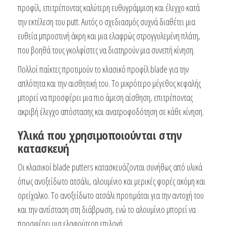
προφίλ, επιτρέποντας καλύτερη ευθυγράμμιση και έλεγχο κατά
την εκτέλεση του putt. Αυτός ο σχεδιασμός συχνά διαθέτει μια
ευθεία μπροστινή άκρη και μια ελαφρώς στρογγυλεμένη πλάτη,
που βοηθά τους γκολφίστες να διατηρούν μια συνεπή κίνηση.
Πολλοί παίκτες προτιμούν το κλασικό προφίλ blade για την
απλότητα και την αισθητική του. Το μικρότερο μέγεθος κεφαλής
μπορεί να προσφέρει μια πιο άμεση αίσθηση, επιτρέποντας
ακριβή έλεγχο απόστασης και ανατροφοδότηση σε κάθε κίνηση.
Υλικά που χρησιμοποιούνται στην
κατασκευή
Οι κλασικοί blade putters κατασκευάζονται συνήθως από υλικά
όπως ανοξείδωτο ατσάλι, αλουμίνιο και μερικές φορές ακόμη και
ορείχαλκο. Το ανοξείδωτο ατσάλι προτιμάται για την αντοχή του
και την αντίσταση στη διάβρωση, ενώ το αλουμίνιο μπορεί να
προσφέρει μια ελαφρύτερη επιλογή.